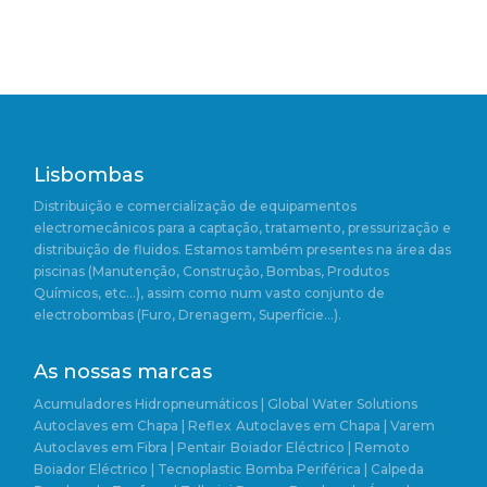
Lisbombas
Distribuição e comercialização de equipamentos
electromecânicos para a captação, tratamento, pressurização e
distribuição de fluidos. Estamos também presentes na área das
piscinas (Manutenção, Construção, Bombas, Produtos
Químicos, etc…), assim como num vasto conjunto de
electrobombas (Furo, Drenagem, Superfície…).
As nossas marcas
Acumuladores Hidropneumáticos | Global Water Solutions
Autoclaves em Chapa | Reflex
Autoclaves em Chapa | Varem
Autoclaves em Fibra | Pentair
Boiador Eléctrico | Remoto
Boiador Eléctrico | Tecnoplastic
Bomba Periférica | Calpeda