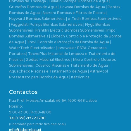
Bombas de Trasfega | Tellarini Pompe
Bombas de Água |
Grundfos
Bombas de Água | Lowara
Bombas de Água | Pentax
Bombas de Água | Speroni
Bombas e Filtros de Piscina |
Hayward
Bombas Submersíveis | e-Tech
Bombas Submersíveis
| Faggiolati Pumps
Bombas Submersíveis | Flygt
Bombas
Submersíveis | Franklin Electric
Bombas Submersíveis | Impo
Bombas Submersíveis | Likitech
Controlo e Proteção da Bomba
de Água | Trevi
Controlo e Proteção da Bomba de Água |
WaterTech
Electrolisador | Innowater
ESPA
Geradores
Portáteis | TecnoPlus
Material de Limpeza e Tratamento de
Piscinas | Zodiac
Material Eléctrico | Micro Controle
Motores
Submersíveis | Coverco
Piscinas e Tratamento de Água |
AquaCheck
Piscinas e Tratamento de Água | AstralPool
Pressostato para Bomba de Água | Italtécnica
Contactos
Rua Prof. Moises Amzalak n6-6A, 1600-648 Lisboa
Horário:
9:00-13:00, 14:00–18:00
Tel.(+351)217222290
(Chamada para rede fixa nacional)
info@lisbombas.pt