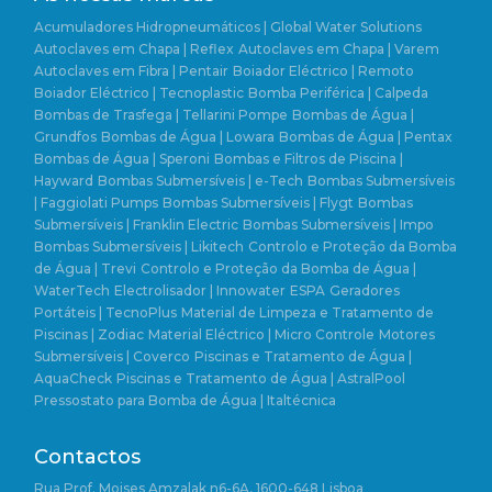
Acumuladores Hidropneumáticos | Global Water Solutions
Autoclaves em Chapa | Reflex
Autoclaves em Chapa | Varem
Autoclaves em Fibra | Pentair
Boiador Eléctrico | Remoto
Boiador Eléctrico | Tecnoplastic
Bomba Periférica | Calpeda
Bombas de Trasfega | Tellarini Pompe
Bombas de Água |
Grundfos
Bombas de Água | Lowara
Bombas de Água | Pentax
Bombas de Água | Speroni
Bombas e Filtros de Piscina |
Hayward
Bombas Submersíveis | e-Tech
Bombas Submersíveis
| Faggiolati Pumps
Bombas Submersíveis | Flygt
Bombas
Submersíveis | Franklin Electric
Bombas Submersíveis | Impo
Bombas Submersíveis | Likitech
Controlo e Proteção da Bomba
de Água | Trevi
Controlo e Proteção da Bomba de Água |
WaterTech
Electrolisador | Innowater
ESPA
Geradores
Portáteis | TecnoPlus
Material de Limpeza e Tratamento de
Piscinas | Zodiac
Material Eléctrico | Micro Controle
Motores
Submersíveis | Coverco
Piscinas e Tratamento de Água |
AquaCheck
Piscinas e Tratamento de Água | AstralPool
Pressostato para Bomba de Água | Italtécnica
Contactos
Rua Prof. Moises Amzalak n6-6A, 1600-648 Lisboa