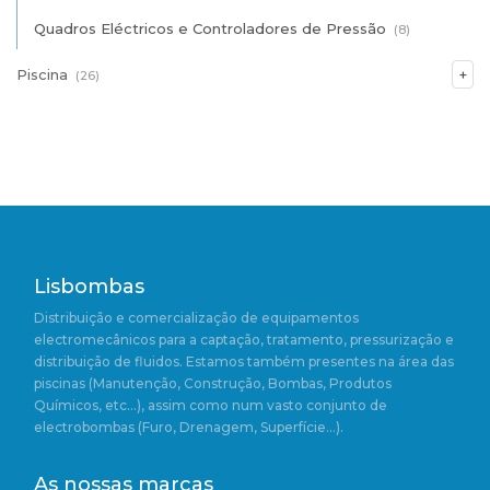
Quadros Eléctricos e Controladores de Pressão
(8)
Piscina
(26)
Lisbombas
Distribuição e comercialização de equipamentos
electromecânicos para a captação, tratamento, pressurização e
distribuição de fluidos. Estamos também presentes na área das
piscinas (Manutenção, Construção, Bombas, Produtos
Químicos, etc…), assim como num vasto conjunto de
electrobombas (Furo, Drenagem, Superfície…).
As nossas marcas