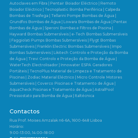
Autoclaves em Fibra | Pentair
Boiador Eléctrico | Remoto
Boiador Eléctrico | Tecnoplastic
Bomba Periférica | Calpeda
Bombas de Trasfega | Tellarini Pompe
Bombas de Água |
Grundfos
Bombas de Água | Lowara
Bombas de Água | Pentax
Bombas de Água | Speroni
Bombas e Filtros de Piscina |
Hayward
Bombas Submersíveis | e-Tech
Bombas Submersíveis
| Faggiolati Pumps
Bombas Submersíveis | Flygt
Bombas
Submersíveis | Franklin Electric
Bombas Submersíveis | Impo
Bombas Submersíveis | Likitech
Controlo e Proteção da Bomba
de Água | Trevi
Controlo e Proteção da Bomba de Água |
WaterTech
Electrolisador | Innowater
ESPA
Geradores
Portáteis | TecnoPlus
Material de Limpeza e Tratamento de
Piscinas | Zodiac
Material Eléctrico | Micro Controle
Motores
Submersíveis | Coverco
Piscinas e Tratamento de Água |
AquaCheck
Piscinas e Tratamento de Água | AstralPool
Pressostato para Bomba de Água | Italtécnica
Contactos
Rua Prof. Moises Amzalak n6-6A, 1600-648 Lisboa
Horário:
9:00-13:00, 14:00–18:00