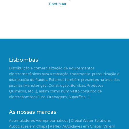
Continuar
Lisbombas
Distribuição e comercialização de equipamentos
electromecânicos para a captação, tratamento, pressurização e
distribuição de fluidos. Estamos também presentes na área das
piscinas (Manutenção, Construção, Bombas, Produtos
Químicos, etc…), assim como num vasto conjunto de
electrobombas (Furo, Drenagem, Superfície…).
As nossas marcas
Acumuladores Hidropneumáticos | Global Water Solutions
Autoclaves em Chapa | Reflex
Autoclaves em Chapa | Varem