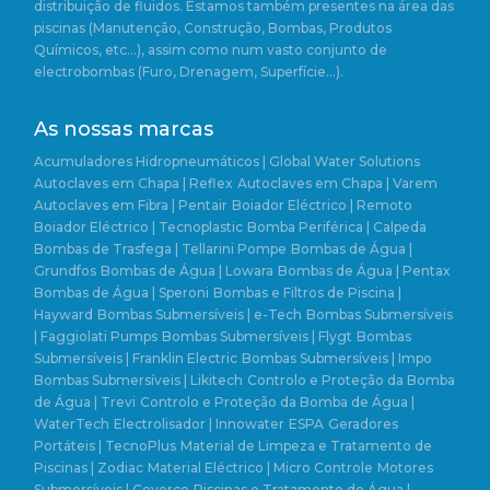
distribuição de fluidos. Estamos também presentes na área das
piscinas (Manutenção, Construção, Bombas, Produtos
Químicos, etc…), assim como num vasto conjunto de
electrobombas (Furo, Drenagem, Superfície…).
As nossas marcas
Acumuladores Hidropneumáticos | Global Water Solutions
Autoclaves em Chapa | Reflex
Autoclaves em Chapa | Varem
Autoclaves em Fibra | Pentair
Boiador Eléctrico | Remoto
Boiador Eléctrico | Tecnoplastic
Bomba Periférica | Calpeda
Bombas de Trasfega | Tellarini Pompe
Bombas de Água |
Grundfos
Bombas de Água | Lowara
Bombas de Água | Pentax
Bombas de Água | Speroni
Bombas e Filtros de Piscina |
Hayward
Bombas Submersíveis | e-Tech
Bombas Submersíveis
| Faggiolati Pumps
Bombas Submersíveis | Flygt
Bombas
Submersíveis | Franklin Electric
Bombas Submersíveis | Impo
Bombas Submersíveis | Likitech
Controlo e Proteção da Bomba
de Água | Trevi
Controlo e Proteção da Bomba de Água |
WaterTech
Electrolisador | Innowater
ESPA
Geradores
Portáteis | TecnoPlus
Material de Limpeza e Tratamento de
Piscinas | Zodiac
Material Eléctrico | Micro Controle
Motores
Submersíveis | Coverco
Piscinas e Tratamento de Água |