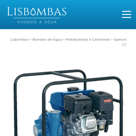
Lisbombas
>
Bombas de Água
>
Motobombas e Geradores
>
Speroni
LC