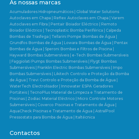
As nossas marcas
Acumuladores Hidropneumáticos | Global Water Solutions
Autoclaves em Chapa | Reflex
Autoclaves em Chapa | Varem
Autoclaves em Fibra | Pentair
Boiador Eléctrico | Remoto
Boiador Eléctrico | Tecnoplastic
Bomba Periférica | Calpeda
Bombas de Trasfega | Tellarini Pompe
Bombas de Água |
Grundfos
Bombas de Água | Lowara
Bombas de Água | Pentax
Bombas de Água | Speroni
Bombas e Filtros de Piscina |
Hayward
Bombas Submersíveis | e-Tech
Bombas Submersíveis
| Faggiolati Pumps
Bombas Submersíveis | Flygt
Bombas
Submersíveis | Franklin Electric
Bombas Submersíveis | Impo
Bombas Submersíveis | Likitech
Controlo e Proteção da Bomba
de Água | Trevi
Controlo e Proteção da Bomba de Água |
WaterTech
Electrolisador | Innowater
ESPA
Geradores
Portáteis | TecnoPlus
Material de Limpeza e Tratamento de
Piscinas | Zodiac
Material Eléctrico | Micro Controle
Motores
Submersíveis | Coverco
Piscinas e Tratamento de Água |
AquaCheck
Piscinas e Tratamento de Água | AstralPool
Pressostato para Bomba de Água | Italtécnica
Contactos