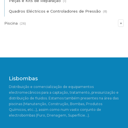
Peças e Kits de Reparação
(1)
Quadros Eléctricos e Controladores de Pressão
(8)
Piscina
(26)
Lisbombas
Distribuição e comercialização de equipamentos
electromecânicos para a captação, tratamento, pressurização e
distribuição de fluidos. Estamos também presentes na área das
piscinas (Manutenção, Construção, Bombas, Produtos
Químicos, etc…), assim como num vasto conjunto de
electrobombas (Furo, Drenagem, Superfície…).