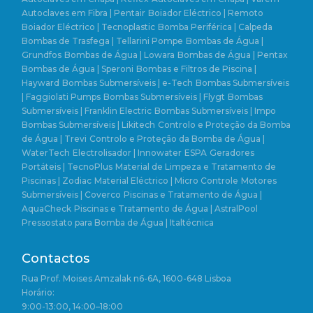
Autoclaves em Fibra | Pentair
Boiador Eléctrico | Remoto
Boiador Eléctrico | Tecnoplastic
Bomba Periférica | Calpeda
Bombas de Trasfega | Tellarini Pompe
Bombas de Água |
Grundfos
Bombas de Água | Lowara
Bombas de Água | Pentax
Bombas de Água | Speroni
Bombas e Filtros de Piscina |
Hayward
Bombas Submersíveis | e-Tech
Bombas Submersíveis
| Faggiolati Pumps
Bombas Submersíveis | Flygt
Bombas
Submersíveis | Franklin Electric
Bombas Submersíveis | Impo
Bombas Submersíveis | Likitech
Controlo e Proteção da Bomba
de Água | Trevi
Controlo e Proteção da Bomba de Água |
WaterTech
Electrolisador | Innowater
ESPA
Geradores
Portáteis | TecnoPlus
Material de Limpeza e Tratamento de
Piscinas | Zodiac
Material Eléctrico | Micro Controle
Motores
Submersíveis | Coverco
Piscinas e Tratamento de Água |
AquaCheck
Piscinas e Tratamento de Água | AstralPool
Pressostato para Bomba de Água | Italtécnica
Contactos
Rua Prof. Moises Amzalak n6-6A, 1600-648 Lisboa
Horário:
9:00-13:00, 14:00–18:00