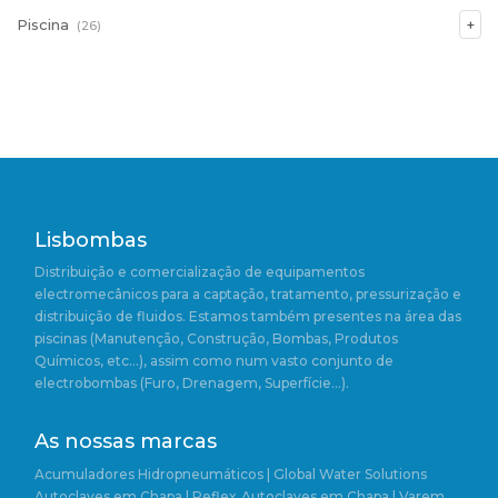
Piscina
(26)
Lisbombas
Distribuição e comercialização de equipamentos
electromecânicos para a captação, tratamento, pressurização e
distribuição de fluidos. Estamos também presentes na área das
piscinas (Manutenção, Construção, Bombas, Produtos
Químicos, etc…), assim como num vasto conjunto de
electrobombas (Furo, Drenagem, Superfície…).
As nossas marcas
Acumuladores Hidropneumáticos | Global Water Solutions
Autoclaves em Chapa | Reflex
Autoclaves em Chapa | Varem