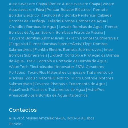
Autoclaves em Chapa | Reflex
Autoclaves em Chapa | Varem
Autoclaves em Fibra | Pentair
Boiador Eléctrico | Remoto
Boiador Eléctrico | Tecnoplastic
Bomba Periférica | Calpeda
Bombas de Trasfega | Tellarini Pompe
Bombas de Água |
Grundfos
Bombas de Água | Lowara
Bombas de Água | Pentax
Bombas de Água | Speroni
Bombas e Filtros de Piscina |
Hayward
Bombas Submersíveis | e-Tech
Bombas Submersíveis
| Faggiolati Pumps
Bombas Submersíveis | Flygt
Bombas
Submersíveis | Franklin Electric
Bombas Submersíveis | Impo
Bombas Submersíveis | Likitech
Controlo e Proteção da Bomba
de Água | Trevi
Controlo e Proteção da Bomba de Água |
WaterTech
Electrolisador | Innowater
ESPA
Geradores
Portáteis | TecnoPlus
Material de Limpeza e Tratamento de
Piscinas | Zodiac
Material Eléctrico | Micro Controle
Motores
Submersíveis | Coverco
Piscinas e Tratamento de Água |
AquaCheck
Piscinas e Tratamento de Água | AstralPool
Pressostato para Bomba de Água | Italtécnica
Contactos
Rua Prof. Moises Amzalak n6-6A, 1600-648 Lisboa
Horário: