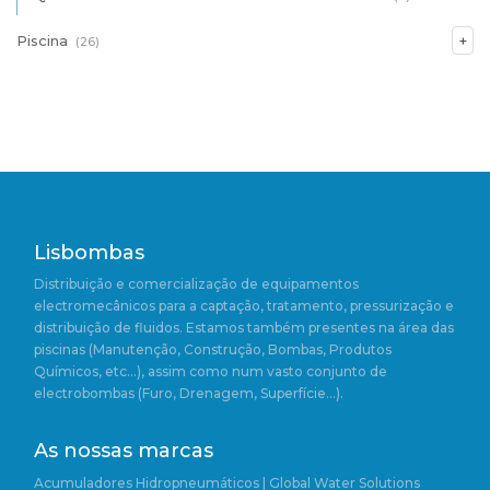
Piscina
(26)
Lisbombas
Distribuição e comercialização de equipamentos
electromecânicos para a captação, tratamento, pressurização e
distribuição de fluidos. Estamos também presentes na área das
piscinas (Manutenção, Construção, Bombas, Produtos
Químicos, etc…), assim como num vasto conjunto de
electrobombas (Furo, Drenagem, Superfície…).
As nossas marcas
Acumuladores Hidropneumáticos | Global Water Solutions