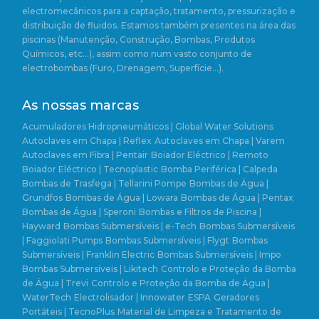
electromecânicos para a captação, tratamento, pressurização e
distribuição de fluidos. Estamos também presentes na área das
piscinas (Manutenção, Construção, Bombas, Produtos
Químicos, etc…), assim como num vasto conjunto de
electrobombas (Furo, Drenagem, Superfície…).
As nossas marcas
Acumuladores Hidropneumáticos | Global Water Solutions
Autoclaves em Chapa | Reflex
Autoclaves em Chapa | Varem
Autoclaves em Fibra | Pentair
Boiador Eléctrico | Remoto
Boiador Eléctrico | Tecnoplastic
Bomba Periférica | Calpeda
Bombas de Trasfega | Tellarini Pompe
Bombas de Água |
Grundfos
Bombas de Água | Lowara
Bombas de Água | Pentax
Bombas de Água | Speroni
Bombas e Filtros de Piscina |
Hayward
Bombas Submersíveis | e-Tech
Bombas Submersíveis
| Faggiolati Pumps
Bombas Submersíveis | Flygt
Bombas
Submersíveis | Franklin Electric
Bombas Submersíveis | Impo
Bombas Submersíveis | Likitech
Controlo e Proteção da Bomba
de Água | Trevi
Controlo e Proteção da Bomba de Água |
WaterTech
Electrolisador | Innowater
ESPA
Geradores
Portáteis | TecnoPlus
Material de Limpeza e Tratamento de