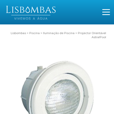
Lisbombas
>
Piscina
>
Iluminação de Piscina
>
Projector Orientável
AstralPool