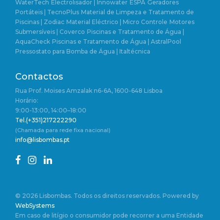
WaterTech
Electrolisador | Innowater
ESPA
Geradores
Portáteis | TecnoPlus
Material de Limpeza e Tratamento de
Piscinas | Zodiac
Material Eléctrico | Micro Controle
Motores
Submersíveis | Coverco
Piscinas e Tratamento de Água |
AquaCheck
Piscinas e Tratamento de Água | AstralPool
Pressostato para Bomba de Água | Italtécnica
Contactos
Rua Prof. Moises Amzalak n6-6A, 1600-648 Lisboa
Horário:
9:00-13:00, 14:00–18:00
Tel.(+351)217222290
(Chamada para rede fixa nacional)
info@lisbombas.pt
© 2026 Lisbombas. Todos os direitos reservados. Powered by
WebSystems
Em caso de litígio o consumidor pode recorrer a uma Entidade