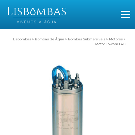
Lisbombas
>
Bombas de Água
>
Bombas Submersíveis
>
Motores
>
Motor Lowara L4C