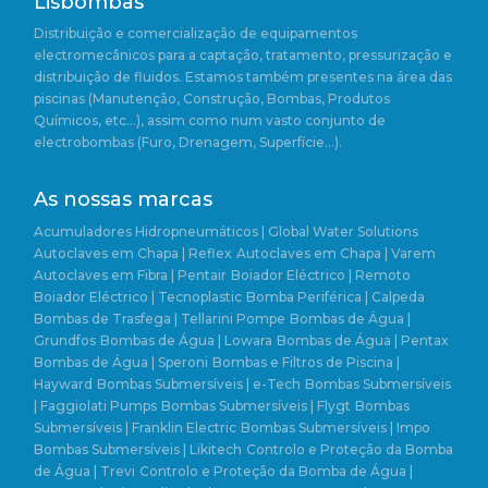
Lisbombas
Distribuição e comercialização de equipamentos
electromecânicos para a captação, tratamento, pressurização e
distribuição de fluidos. Estamos também presentes na área das
piscinas (Manutenção, Construção, Bombas, Produtos
Químicos, etc…), assim como num vasto conjunto de
electrobombas (Furo, Drenagem, Superfície…).
As nossas marcas
Acumuladores Hidropneumáticos | Global Water Solutions
Autoclaves em Chapa | Reflex
Autoclaves em Chapa | Varem
Autoclaves em Fibra | Pentair
Boiador Eléctrico | Remoto
Boiador Eléctrico | Tecnoplastic
Bomba Periférica | Calpeda
Bombas de Trasfega | Tellarini Pompe
Bombas de Água |
Grundfos
Bombas de Água | Lowara
Bombas de Água | Pentax
Bombas de Água | Speroni
Bombas e Filtros de Piscina |
Hayward
Bombas Submersíveis | e-Tech
Bombas Submersíveis
| Faggiolati Pumps
Bombas Submersíveis | Flygt
Bombas
Submersíveis | Franklin Electric
Bombas Submersíveis | Impo
Bombas Submersíveis | Likitech
Controlo e Proteção da Bomba
de Água | Trevi
Controlo e Proteção da Bomba de Água |