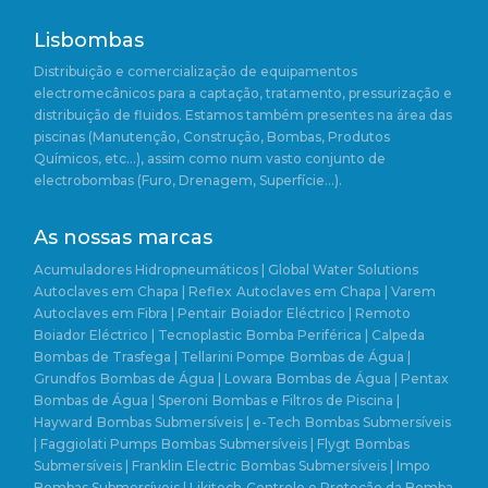
Lisbombas
Distribuição e comercialização de equipamentos
electromecânicos para a captação, tratamento, pressurização e
distribuição de fluidos. Estamos também presentes na área das
piscinas (Manutenção, Construção, Bombas, Produtos
Químicos, etc…), assim como num vasto conjunto de
electrobombas (Furo, Drenagem, Superfície…).
As nossas marcas
Acumuladores Hidropneumáticos | Global Water Solutions
Autoclaves em Chapa | Reflex
Autoclaves em Chapa | Varem
Autoclaves em Fibra | Pentair
Boiador Eléctrico | Remoto
Boiador Eléctrico | Tecnoplastic
Bomba Periférica | Calpeda
Bombas de Trasfega | Tellarini Pompe
Bombas de Água |
Grundfos
Bombas de Água | Lowara
Bombas de Água | Pentax
Bombas de Água | Speroni
Bombas e Filtros de Piscina |
Hayward
Bombas Submersíveis | e-Tech
Bombas Submersíveis
| Faggiolati Pumps
Bombas Submersíveis | Flygt
Bombas
Submersíveis | Franklin Electric
Bombas Submersíveis | Impo
Bombas Submersíveis | Likitech
Controlo e Proteção da Bomba