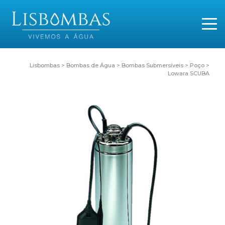
Lisbombas
>
Bombas de Água
>
Bombas Submersíveis
>
Poço
>
Lowara SCUBA