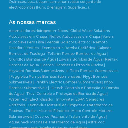
Químicos, etc…), assim como num vasto conjunto de
electrobombas (Furo, Drenagem, Superfície…).
As nossas marcas
Acumuladores Hidropneumáticos | Global Water Solutions
Autoclaves em Chapa | Reflex
Autoclaves em Chapa | Varem
Autoclaves em Fibra | Pentair
Boiador Eléctrico | Remoto
Boiador Eléctrico | Tecnoplastic
Bomba Periférica | Calpeda
Bombas de Trasfega | Tellarini Pompe
Bombas de Água |
Grundfos
Bombas de Água | Lowara
Bombas de Água | Pentax
Bombas de Água | Speroni
Bombas e Filtros de Piscina |
Hayward
Bombas Submersíveis | e-Tech
Bombas Submersíveis
| Faggiolati Pumps
Bombas Submersíveis | Flygt
Bombas
Submersíveis | Franklin Electric
Bombas Submersíveis | Impo
Bombas Submersíveis | Likitech
Controlo e Proteção da Bomba
de Água | Trevi
Controlo e Proteção da Bomba de Água |
WaterTech
Electrolisador | Innowater
ESPA
Geradores
Portáteis | TecnoPlus
Material de Limpeza e Tratamento de
Piscinas | Zodiac
Material Eléctrico | Micro Controle
Motores
Submersíveis | Coverco
Piscinas e Tratamento de Água |
AquaCheck
Piscinas e Tratamento de Água | AstralPool
Pressostato para Bomba de Água | Italtécnica