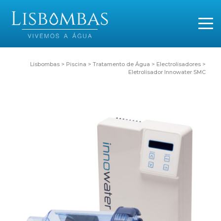
Lisbombas
>
Piscina
>
Tratamento de Água
>
Electrolisadores
>
Eletrolisador Innowater SMC