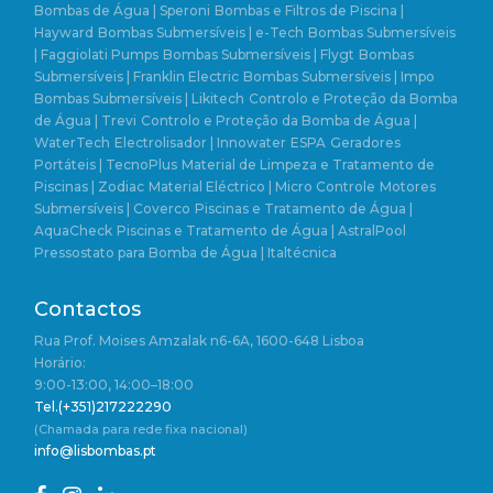
Bombas de Água | Speroni
Bombas e Filtros de Piscina |
Hayward
Bombas Submersíveis | e-Tech
Bombas Submersíveis
| Faggiolati Pumps
Bombas Submersíveis | Flygt
Bombas
Submersíveis | Franklin Electric
Bombas Submersíveis | Impo
Bombas Submersíveis | Likitech
Controlo e Proteção da Bomba
de Água | Trevi
Controlo e Proteção da Bomba de Água |
WaterTech
Electrolisador | Innowater
ESPA
Geradores
Portáteis | TecnoPlus
Material de Limpeza e Tratamento de
Piscinas | Zodiac
Material Eléctrico | Micro Controle
Motores
Submersíveis | Coverco
Piscinas e Tratamento de Água |
AquaCheck
Piscinas e Tratamento de Água | AstralPool
Pressostato para Bomba de Água | Italtécnica
Contactos
Rua Prof. Moises Amzalak n6-6A, 1600-648 Lisboa
Horário:
9:00-13:00, 14:00–18:00
Tel.(+351)217222290
(Chamada para rede fixa nacional)
info@lisbombas.pt